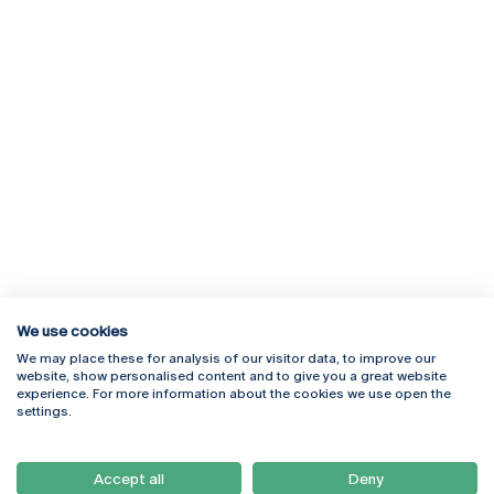
We use cookies
We may place these for analysis of our visitor data, to improve our
Rua Diogo Botelho 1327
Campus Online
website, show personalised content and to give you a great website
4169-005 Porto
Webmail
experience. For more information about the cookies we use open the
+351 226 196 240
Intranet
settings.
Email:
artes@ucp.pt
Serviços
Como Chegar
Accept all
Deny
Newsletter