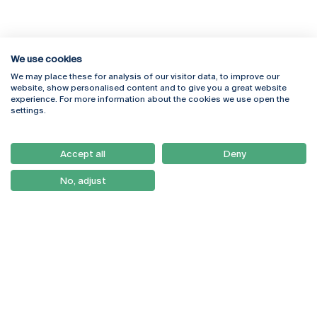
We use cookies
We may place these for analysis of our visitor data, to improve our
Rua Diogo Botelho 1327
Campus Online
website, show personalised content and to give you a great website
4169-005 Porto
Webmail
experience. For more information about the cookies we use open the
+351 226 196 240
Intranet
settings.
Email:
artes@ucp.pt
Serviços
Como Chegar
Accept all
Deny
Newsletter
No, adjust
© 2026
Braga
Universidade Católica
Lisboa
Portuguesa
Porto
Viseu
Política de Privacidade
Termos & Condições
Direitos do Titular dos