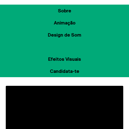
Sobre
Animação
Design de Som
New Media Art
Efeitos Visuais
Candidata-te