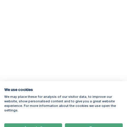
We use cookies
We may place these for analysis of our visitor data, to improve our
Rua Diogo Botelho 1327
Campus Online
website, show personalised content and to give you a great website
4169-005 Porto
Webmail
experience. For more information about the cookies we use open the
+351 226 196 240
Intranet
settings.
Email:
artes@ucp.pt
Serviços
Como Chegar