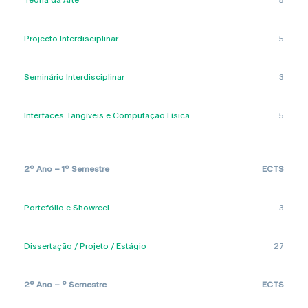
Teoria da Arte
5
Projecto Interdisciplinar
5
Seminário Interdisciplinar
3
Interfaces Tangíveis e Computação Física
5
2º Ano – 1º Semestre
ECTS
Portefólio e Showreel
3
Dissertação / Projeto / Estágio
27
2º Ano – º Semestre
ECTS