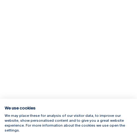
We use cookies
We may place these for analysis of our visitor data, to improve our
Rua Diogo Botelho 1327
Campus Online
website, show personalised content and to give you a great website
4169-005 Porto
Webmail
experience. For more information about the cookies we use open the
+351 226 196 240
Intranet
settings.
Email:
artes@ucp.pt