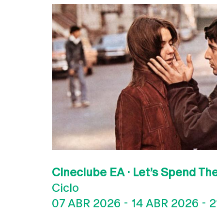
Cineclube EA · Let’s Spend Th
Ciclo
07 ABR 2026
-
14 ABR 2026
-
2