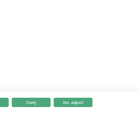
Deny
No, adjust
Braga
Lisboa
Porto
Viseu