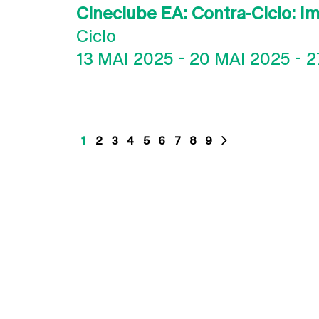
Cineclube EA: Contra-Ciclo: I
Ciclo
13 MAI 2025
-
20 MAI 2025
-
2
1
2
3
4
5
6
7
8
9