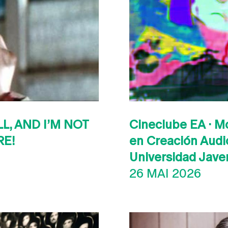
LL, AND I’M NOT
Cineclube EA · M
RE!
en Creación Audio
Universidad Jave
26 MAI 2026