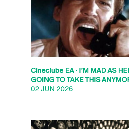
Cineclube EA · I’M MAD AS HE
GOING TO TAKE THIS ANYMO
02 JUN 2026