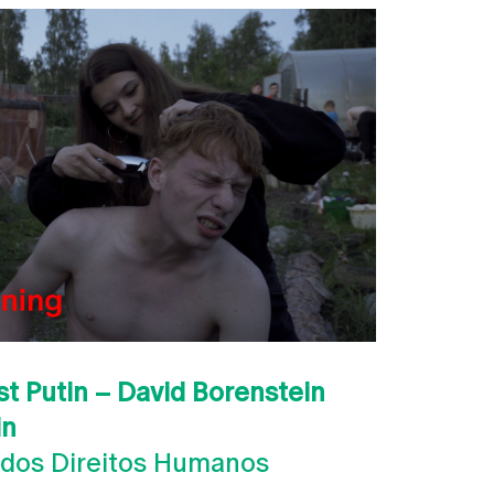
t Putin – David Borenstein
in
l dos Direitos Humanos