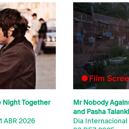
e Night Together
Mr Nobody Agains
and Pasha Talank
1 ABR 2026
Dia Internaciona