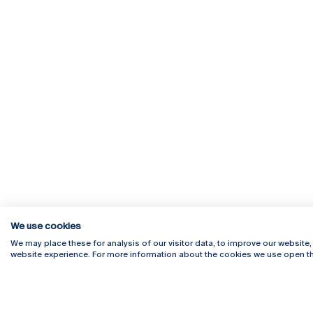
We use cookies
We may place these for analysis of our visitor data, to improve our website
website experience. For more information about the cookies we use open th
Rua Diogo Botelho 1327
Campus 
4169-005 Porto
Webmail
+351 226 196 240
Intranet
Email:
artes@ucp.pt
Serviço