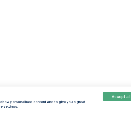
Accept all
, show personalised content and to give you a great
e settings.
Online
© 2026
Universidade
Católica
s
Portuguesa