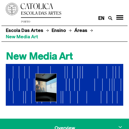
EN
Escola Das Artes
Ensino
Áreas
New Media Art
New Media Art
Overview