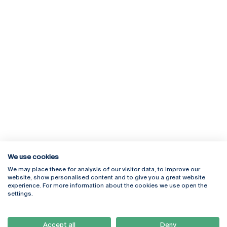
We use cookies
We may place these for analysis of our visitor data, to improve our
Rua Diogo Botelho 1327
Campus Online
website, show personalised content and to give you a great website
4169-005 Porto
Webmail
experience. For more information about the cookies we use open the
+351 226 196 240
Intranet
settings.
Email:
artes@ucp.pt
Serviços
Como Chegar
Accept all
Deny