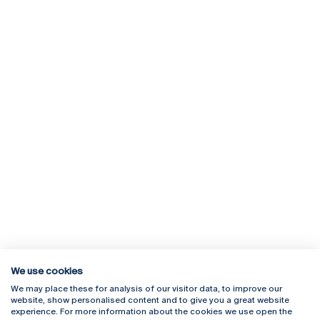
We use cookies
We may place these for analysis of our visitor data, to improve our
Rua Diogo Botelho 1327
Campus Online
website, show personalised content and to give you a great website
4169-005 Porto
Webmail
experience. For more information about the cookies we use open the