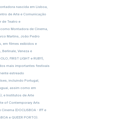
montadora nascida em Lisboa,
entro de Arte e Comunicação
r de Teatro e
ra como Montadora de Cinema,
co Martins, João Pedro
s, em filmes exibidos e
Berlinale, Veneza e
SOLO, FIRST LIGHT e RUBY),
os mais importantes festivais
mente estreado
ses, incluindo Portugal,
Uruguai, assim como em
 e Institutos de Arte
te of Contemporary Arts
 Cinema (DOCLISBOA - IFF e
LISBOA e QUEER PORTO).