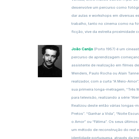
desenvolve um percurso como fotógr
dar aulas e workshops em diversas es
trabalho, tanto no cinema como na fo
ficção, vive da estreita proximidade 
João Canijo
(Porto 1957) é um cineas
percurso de aprendizagem começand
assistente de realização em filmes de
Wenders, Paulo Rocha ou Alain Tanne
realizador, com a curta “A Meio-Amor”
sua primeira longa-metragem, “Três 
para televisão, realizando a série “Ale
Realizou deste então várias longas-
Pretos”. “Ganhar a Vida”, “Noite Escu
o Amor” ou “Fátima”. Os seus últimos
um método de reconstrução do real 
identidade portuguesa, através da i