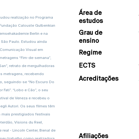
Área de
tudou realização no Programa
estudos
da Fundação Calouste Gulbenkian
Grau de
ernsehakademie Berlin e na
ensino
 São Paulo. Estudou ainda
e Comunicação Visual em
Regime
as-metragens “Fim-de-semana”,
ECTS
San”, retrato de mergulhadoras
gas metragens, recebendo
Acreditações
o, seguindo-se “No Escuro Do
Fati”. “Lobo e Cão”, o seu
stival de Veneza e recebeu o
gli Autori. Os seus filmes têm
mais prestigiados festivais
erdão, Visions du Reel,
 real - Lincoln Center, Bienal de
Afiliações
 seu trabalho como realizadora