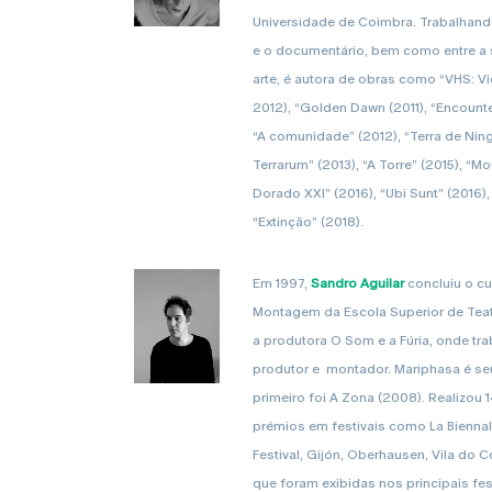
Universidade de Coimbra. Trabalhando
e o documentário, bem como entre a s
arte, é autora de obras como “VHS: 
2012), “Golden Dawn (2011), “Encounte
“A comunidade” (2012), “Terra de Nin
Terrarum” (2013), “A Torre” (2015), “Mo
Dorado XXI” (2016), “Ubi Sunt” (2016)
“Extinção” (2018).
Em 1997,
Sandro Aguilar
concluiu o cu
Montagem da Escola Superior de Teat
a produtora O Som e a Fúria, onde tra
produtor e montador. Mariphasa é s
primeiro foi A Zona (2008). Realizou
prémios em festivais como La Biennale
Festival, Gijón, Oberhausen, Vila do C
que foram exibidas nos principais fes