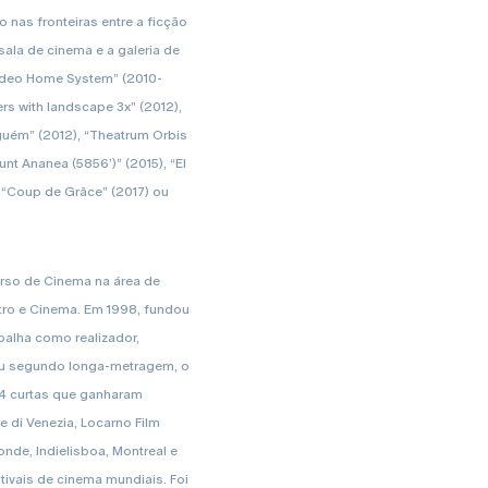
 nas fronteiras entre a ficção
ala de cinema e a galeria de
Video Home System” (2010-
rs with landscape 3x” (2012),
guém” (2012), “Theatrum Orbis
unt Ananea (5856’)” (2015), “El
, “Coup de Grâce” (2017) ou
rso de Cinema na área de
ro e Cinema. Em 1998, fundou
balha como realizador,
eu segundo longa-metragem, o
 14 curtas que ganharam
 di Venezia, Locarno Film
onde, Indielisboa, Montreal e
tivais de cinema mundiais. Foi