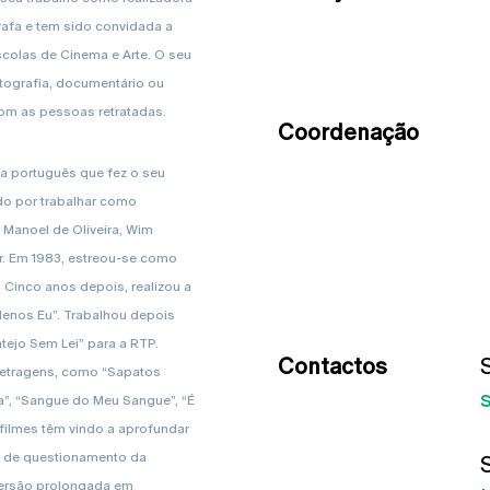
afa e tem sido convidada a
colas de Cinema e Arte. O seu
tografia, documentário ou
com as pessoas retratadas.
Coordenação
ta português que fez o seu
o por trabalhar como
 Manoel de Oliveira, Wim
r. Em 1983, estreou-se como
. Cinco anos depois, realizou a
Menos Eu”. Trabalhou depois
ntejo Sem Lei” para a RTP.
Contactos
metragens, como “Sapatos
ra”, “Sangue do Meu Sangue”, “É
 filmes têm vindo a aprofundar
e de questionamento da
mersão prolongada em