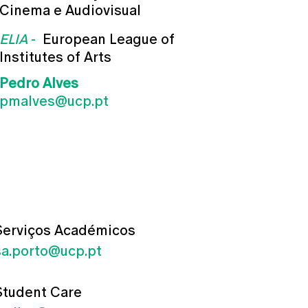
Cinema e Audiovisual
ELIA
-
European League of
Institutes of Arts
Pedro Alves
pmalves@ucp.pt
Serviços Académicos
sa.porto@ucp.pt
Student Care