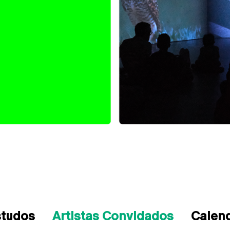
studos
Artistas Convidados
Calen