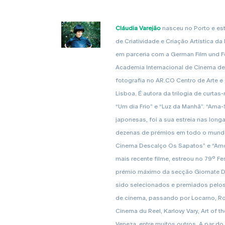
Cláudia Varejão
nasceu no Porto e es
de Criatividade e Criação Artística 
em parceria com a German Film und F
Academia Internacional de Cinema de
fotografia no AR.CO Centro de Arte 
Lisboa. É autora da trilogia de curt
“Um dia Frio” e “Luz da Manhã”. “Ama-
japonesas, foi a sua estreia nas lon
dezenas de prémios em todo o mund
Cinema Descalço Os Sapatos” e “Amor 
mais recente filme, estreou no 79º Fe
prémio máximo da secção Giornate De
sido selecionados e premiados pelos 
de cinema, passando por Locarno, Rot
Cinema du Reel, Karlovy Vary, Art of the
Veneza, entre muitos outros. A par do