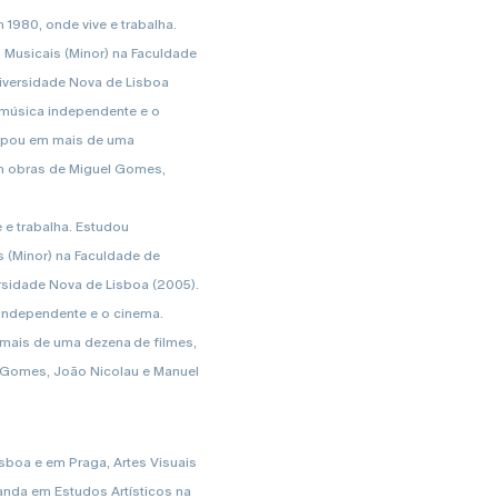
1980, onde vive e trabalha.
s Musicais (Minor) na Faculdade
iversidade Nova de Lisboa
a música independente e o
cipou em mais de uma
m obras de Miguel Gomes,
 e trabalha. Estudou
is (Minor) na Faculdade de
rsidade Nova de Lisboa (2005).
 independente e o cinema.
 mais de uma dezena de filmes,
 Gomes, João Nicolau e Manuel
boa e em Praga, Artes Visuais
nda em Estudos Artísticos na