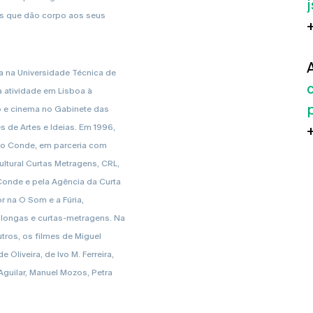
s que dão corpo aos seus
 na Universidade Técnica de
ua atividade em Lisboa à
o e cinema no Gabinete das
s de Artes e Ideias. Em 1996,
 do Conde, em parceria com
ltural Curtas Metragens, CRL,
Conde e pela Agência da Curta
 na O Som e a Fúria,
e longas e curtas-metragens. Na
tros, os filmes de Miguel
Oliveira, de Ivo M. Ferreira,
guilar, Manuel Mozos, Petra