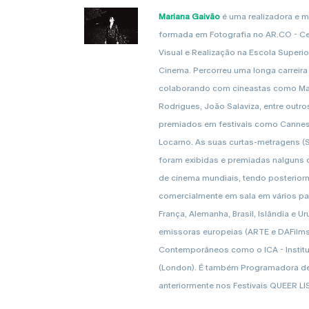
Mariana Gaivão
é uma realizadora e 
formada em Fotografia no AR.CO - C
Visual e Realização na Escola Superio
Cinema. Percorreu uma longa carrei
colaborando com cineastas como Mar
Rodrigues, João Salaviza, entre outro
premiados em festivais como Cannes, 
Locarno. As suas curtas-metragens (
foram exibidas e premiadas nalguns d
de cinema mundiais, tendo posterior
comercialmente em sala em vários paí
França, Alemanha, Brasil, Islândia e 
emissoras europeias (ARTE e DAFilms),
Contemporâneos como o ICA - Institu
(London). É também Programadora de
anteriormente nos Festivais QUEER 