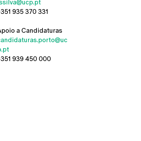
jssilva@ucp.pt
+351 935 370 331
Apoio a Candidaturas
candidaturas.porto@uc
p.pt
+351 939 450 000