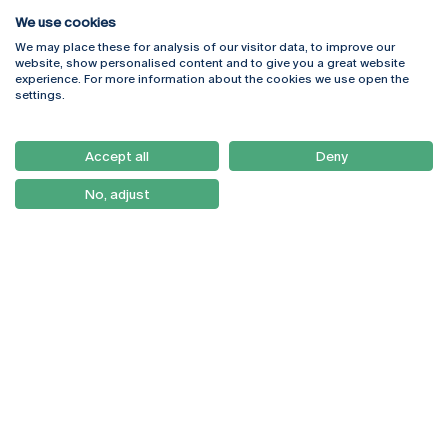
We use cookies
We may place these for analysis of our visitor data, to improve our
Rua Diogo Botelho 1327
Campus Online
website, show personalised content and to give you a great website
4169-005 Porto
Webmail
experience. For more information about the cookies we use open the
+351 226 196 240
Intranet
settings.
Email:
artes@ucp.pt
Serviços
Como Chegar
Accept all
Deny
Newsletter
No, adjust
© 2026
Braga
Universidade Católica
Lisboa
Portuguesa
Porto
Viseu
Política de Privacidade
Termos & Condições
Direitos do Titular dos
Dados