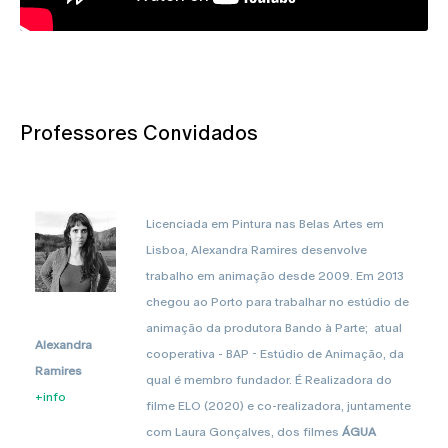
Professores Convidados
Licenciada em Pintura nas Belas Artes em
Lisboa, Alexandra Ramires desenvolve
trabalho em animação desde 2009. Em 2013
chegou ao Porto para trabalhar no estúdio de
animação da produtora Bando à Parte; atual
Alexandra
cooperativa - BAP - Estúdio de Animação, da
Ramires
qual é membro fundador. É Realizadora do
+info
filme ELO (2020) e co-realizadora, juntamente
com Laura Gonçalves, dos filmes
ÁGUA