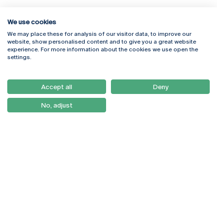
We use cookies
We may place these for analysis of our visitor data, to improve our
Rua Diogo Botelho 1327
Campus Online
website, show personalised content and to give you a great website
4169-005 Porto
Webmail
experience. For more information about the cookies we use open the
+351 226 196 240
Intranet
settings.
Email:
artes@ucp.pt
Serviços
Como Chegar
Accept all
Deny
Newsletter
No, adjust
© 2026
Braga
Universidade Católica
Lisboa
Portuguesa
Porto
Viseu
Política de Privacidade
Termos & Condições
Direitos do Titular dos
Dados