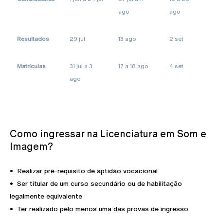
ago
ago
Resultados
29 jul
13 ago
2 set
Matrículas
31 jul a 3
17 a 18 ago
4 set
ago
Como ingressar na Licenciatura em Som e
Imagem?
• Realizar pré-requisito de aptidão vocacional
• Ser titular de um curso secundário ou de habilitação
legalmente equivalente
• Ter realizado pelo menos uma das provas de ingresso