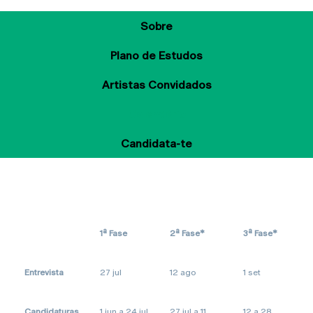
Sobre
Plano de Estudos
Artistas Convidados
Calendário
Candidata-te
1ª Fase
2ª Fase*
3ª Fase*
Entrevista
27 jul
12 ago
1 set
Candidaturas
1 jun a 24 jul
27 jul a 11
12 a 28