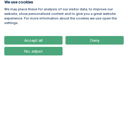
We use cookies
We may place these for analysis of our visitor data, to improve our
Rua Diogo Botelho 1327
Campus Online
website, show personalised content and to give you a great website
4169-005 Porto
Webmail
experience. For more information about the cookies we use open the
+351 226 196 240
Intranet
settings.
Email:
artes@ucp.pt
Serviços
Como Chegar
Accept all
Deny
Newsletter
No, adjust
© 2026
Braga
Universidade Católica
Lisboa
Portuguesa
Porto
Viseu
Política de Privacidade
Termos & Condições
Direitos do Titular dos
Dados