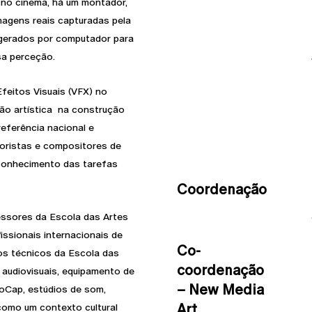
 no cinema, há um montador,
magens reais capturadas pela
 gerados por computador para
sa perceção.
feitos Visuais (VFX) no
ão artística na construção
eferência nacional e
loristas e compositores de
 conhecimento das tarefas
Coordenação
essores da Escola das Artes
issionais internacionais de
Co-
sos técnicos da Escola das
coordenação
s audiovisuais, equipamento de
– New Media
MoCap, estúdios de som,
Art
como um contexto cultural