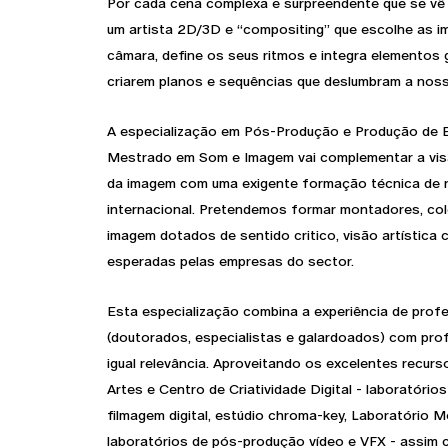
Por cada cena complexa e surpreendente que se vê
um artista 2D/3D e “compositing” que escolhe as i
câmara, define os seus ritmos e integra elementos
criarem planos e sequências que deslumbram a nos
A especialização em Pós-Produção e Produção de E
Mestrado em Som e Imagem vai complementar a vis
da imagem com uma exigente formação técnica de r
internacional. Pretendemos formar montadores, co
imagem dotados de sentido critico, visão artística
esperadas pelas empresas do sector.
Esta especialização combina a experiência de prof
(doutorados, especialistas e galardoados) com prof
igual relevância. Aproveitando os excelentes recur
Artes e Centro de Criatividade Digital - laboratório
filmagem digital, estúdio chroma-key, Laboratório 
laboratórios de pós-produção vídeo e VFX - assim 