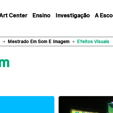
Art Center
Ensino
Investigação
A Esco
Mestrado Em Som E Imagem
Efeitos Visuais
em