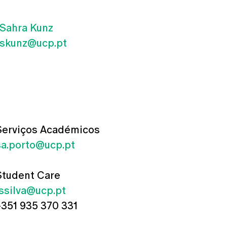
Sahra Kunz
skunz@ucp.pt
Serviços Académicos
sa.porto@ucp.pt
Student Care
jssilva@ucp.pt
+351 935 370 331