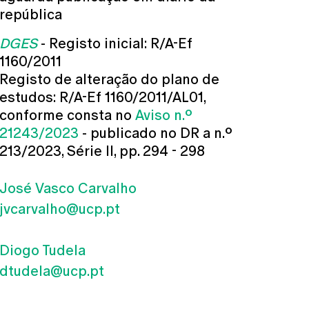
república
DGES
- Registo inicial: R/A-Ef
1160/2011
Registo de alteração do plano de
estudos: R/A-Ef 1160/2011/AL01,
conforme consta no
Aviso n.º
21243/2023
- publicado no DR a n.º
213/2023, Série II, pp. 294 - 298
José Vasco Carvalho
jvcarvalho@ucp.pt
Diogo Tudela
dtudela@ucp.pt