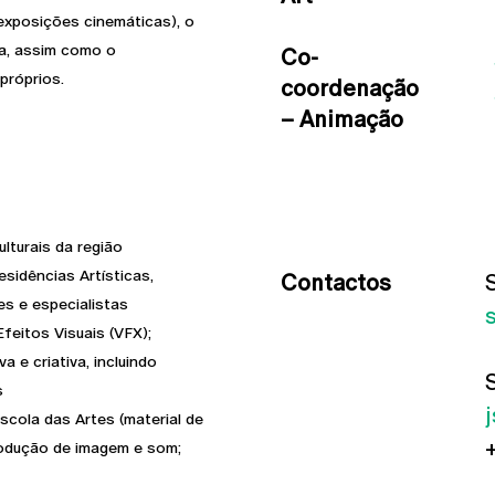
 exposições cinemáticas), o
da, assim como o
Co-
 próprios.
coordenação
– Animação
lturais da região
esidências Artísticas,
Contactos
es e especialistas
feitos Visuais (VFX);
 e criativa, incluindo
s
Escola das Artes (material de
rodução de imagem e som;