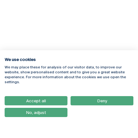
We use cookies
We may place these for analysis of our visitor data, to improve our
Rua Diogo Botelho 1327
Campus Online
website, show personalised content and to give you a great website
4169-005 Porto
Webmail
experience. For more information about the cookies we use open the
+351 226 196 240
Intranet
settings.
Email:
artes@ucp.pt
Serviços
Como Chegar
Accept all
Deny
Newsletter
No, adjust
© 2026
Braga
Universidade Católica
Lisboa