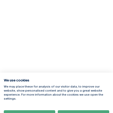
We use cookies
We may place these for analysis of our visitor data, to improve our
Rua Diogo Botelho 1327
Campus Online
website, show personalised content and to give you a great website
4169-005 Porto
Webmail
experience. For more information about the cookies we use open the
+351 226 196 240
Intranet
settings.
Email:
artes@ucp.pt
Serviços
Como Chegar