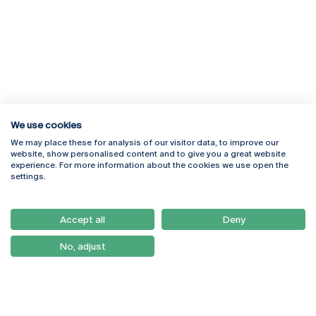
We use cookies
We may place these for analysis of our visitor data, to improve our
Rua Diogo Botelho 1327
Campus Online
website, show personalised content and to give you a great website
4169-005 Porto
Webmail
experience. For more information about the cookies we use open the
+351 226 196 240
Intranet
settings.
Email:
artes@ucp.pt
Serviços
Como Chegar
Accept all
Deny
Newsletter
No, adjust
© 2026
Braga
Universidade Católica
Lisboa