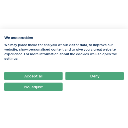
We use cookies
We may place these for analysis of our visitor data, to improve our
Rua Diogo Botelho 1327
Campus Online
website, show personalised content and to give you a great website
4169-005 Porto
Webmail
experience. For more information about the cookies we use open the
+351 226 196 240
Intranet
settings.
Email:
artes@ucp.pt
Serviços
Como Chegar
Accept all
Deny
Newsletter
No, adjust
© 2026
Braga
Universidade Católica
Lisboa
Portuguesa
Porto
Viseu
Privacy Policy