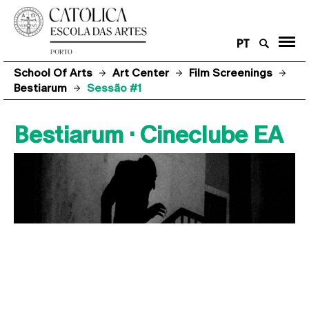
PT
School Of Arts
Art Center
Film Screenings
Bestiarum
Sessão #1
Bestiarum · Cineclube EA