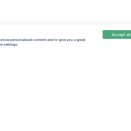
Accept all
, show personalised content and to give you a great
e settings.
Online
© 2026
Universidade
Católica
s
Portuguesa
hegar
Privacy Policy
ter
Terms &
Conditions
Right of Data
Subjects
Funding bodies