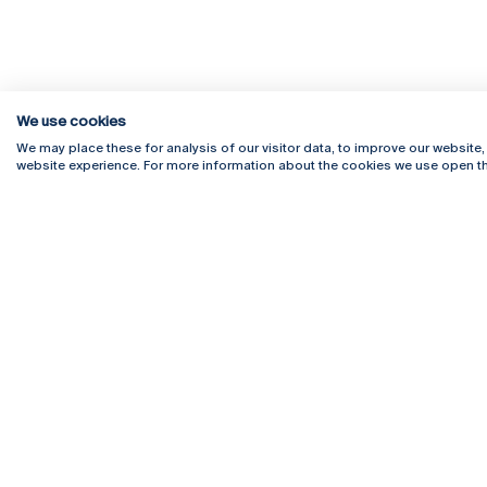
We use cookies
We may place these for analysis of our visitor data, to improve our website
website experience. For more information about the cookies we use open th
Rua Diogo Botelho 1327
Campus 
4169-005 Porto
Webmail
+351 226 196 240
Intranet
Email:
artes@ucp.pt
Serviço
Como C
Newslet