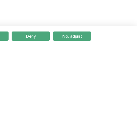
Deny
No, adjust
Braga
Lisboa
Porto
Viseu