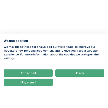
We use cookies
We may place these for analysis of our visitor data, to improve our
Rua Diogo Botelho 1327
Campus Online
website, show personalised content and to give you a great website
4169-005 Porto
Webmail
experience. For more information about the cookies we use open the
+351 226 196 240
Intranet
settings.
Email:
artes@ucp.pt
Serviços
Como Chegar
Accept all
Deny
Newsletter
No, adjust
© 2026
Braga
Universidade Católica
Lisboa
Portuguesa
Porto