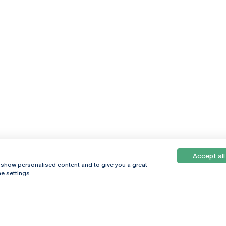
Accept all
, show personalised content and to give you a great
e settings.
Online
© 2026
Universidade
Católica
s
Portuguesa
hegar
Privacy Policy