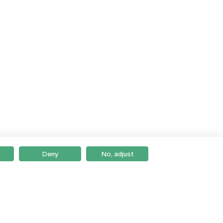
Deny
No, adjust
Braga
Lisboa
Porto
Viseu