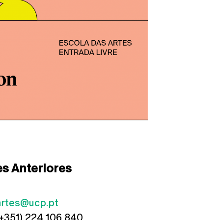
s Anteriores
artes@ucp.pt
(+351) 224 106 840