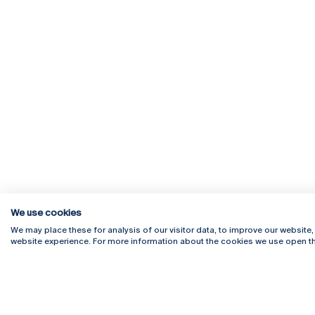
We use cookies
We may place these for analysis of our visitor data, to improve our website
website experience. For more information about the cookies we use open th
Rua Diogo Botelho 1327
Campus 
4169-005 Porto
Webmail
+351 226 196 240
Intranet
Email:
artes@ucp.pt
Serviço
Como C