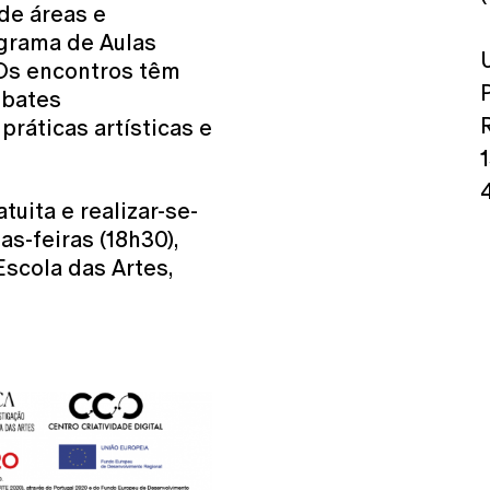
 de áreas e
ograma de Aulas
 Os encontros têm
ebates
ráticas artísticas e
tuita e realizar-se-
as-feiras (18h30),
Escola das Artes,