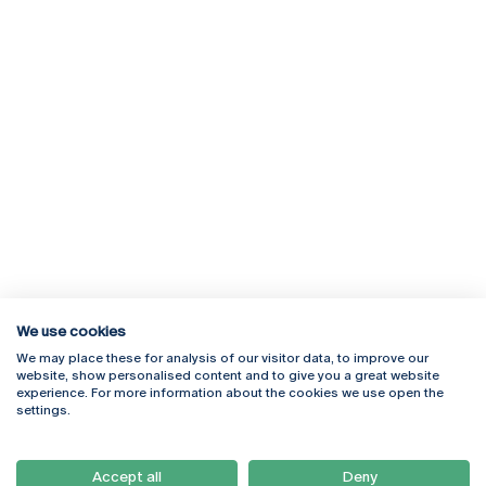
We use cookies
We may place these for analysis of our visitor data, to improve our
Rua Diogo Botelho 1327
Campus Online
website, show personalised content and to give you a great website
4169-005 Porto
Webmail
experience. For more information about the cookies we use open the
+351 226 196 240
Intranet
settings.
Email:
artes@ucp.pt
Serviços
Como Chegar
Accept all
Deny