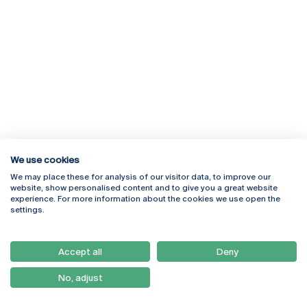
We use cookies
We may place these for analysis of our visitor data, to improve our
Rua Diogo Botelho 1327
Campus Online
website, show personalised content and to give you a great website
4169-005 Porto
Webmail
experience. For more information about the cookies we use open the
+351 226 196 240
Intranet
settings.
Email:
artes@ucp.pt
Serviços
Como Chegar
Accept all
Deny
Newsletter
No, adjust