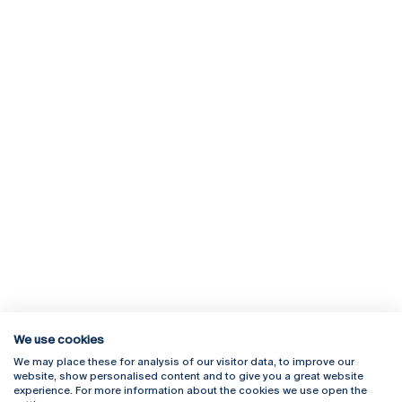
We use cookies
We may place these for analysis of our visitor data, to improve our
Rua Diogo Botelho 1327
Campus Online
website, show personalised content and to give you a great website
4169-005 Porto
Webmail
experience. For more information about the cookies we use open the