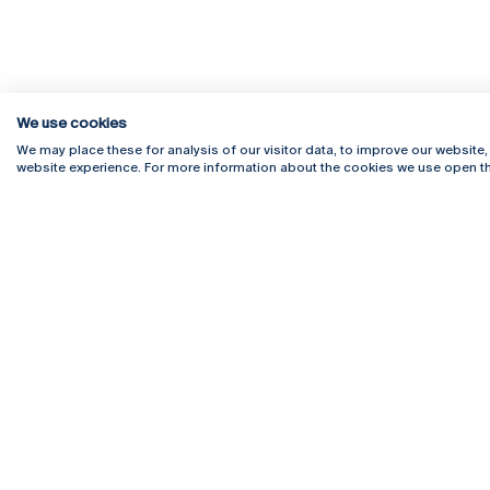
We use cookies
We may place these for analysis of our visitor data, to improve our website
website experience. For more information about the cookies we use open th
Rua Diogo Botelho 1327
Campus 
4169-005 Porto
Webmail
+351 226 196 240
Intranet
Email:
artes@ucp.pt
Serviço
Como C
Newslet