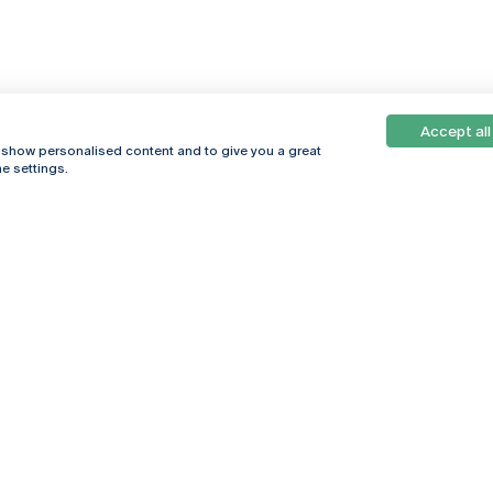
Accept all
, show personalised content and to give you a great
e settings.
Online
© 2026
Universidade
Católica
s
Portuguesa
hegar
Política de
ter
Privacidade
Termos &
Condições
Direitos do Titular
dos Dados
Entidades Financiadoras