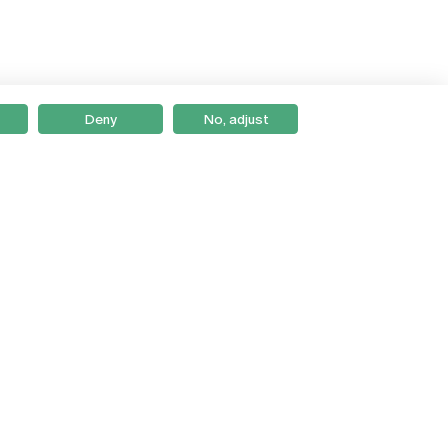
Deny
No, adjust
Braga
Lisboa
Porto
Viseu