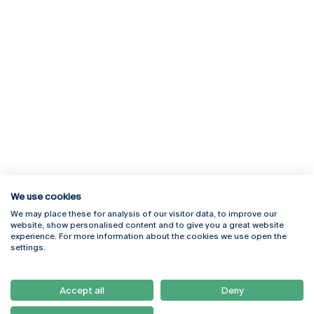
We use cookies
We may place these for analysis of our visitor data, to improve our
Rua Diogo Botelho 1327
Campus Online
website, show personalised content and to give you a great website
4169-005 Porto
Webmail
experience. For more information about the cookies we use open the
+351 226 196 240
Intranet
settings.
Email:
artes@ucp.pt
Serviços
Como Chegar
Accept all
Deny
Newsletter