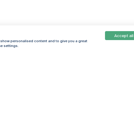
Accept all
, show personalised content and to give you a great
e settings.
Online
© 2026
Universidade
Católica
s
Portuguesa
hegar
Política de
ter
Privacidade
Termos &
Condições
Direitos do Titular
dos Dados
Entidades Financiadoras