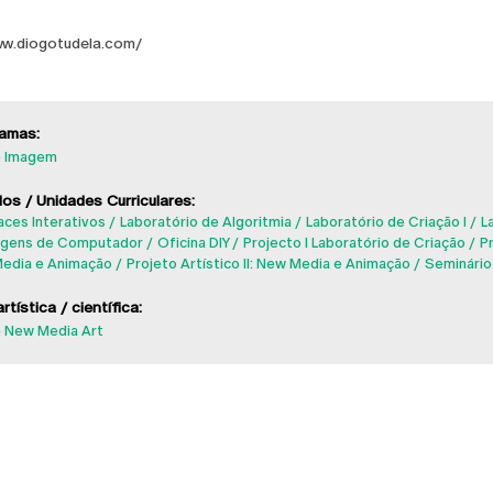
ww.diogotudela.com/
amas:
 Imagem
os / Unidades Curriculares:
aces Interativos
Laboratório de Algoritmia
Laboratório de Criação I
L
agens de Computador
Oficina DIY
Projecto I Laboratório de Criação
Pr
edia e Animação
Projeto Artístico II: New Media e Animação
Seminário 
rtística / científica:
 New Media Art