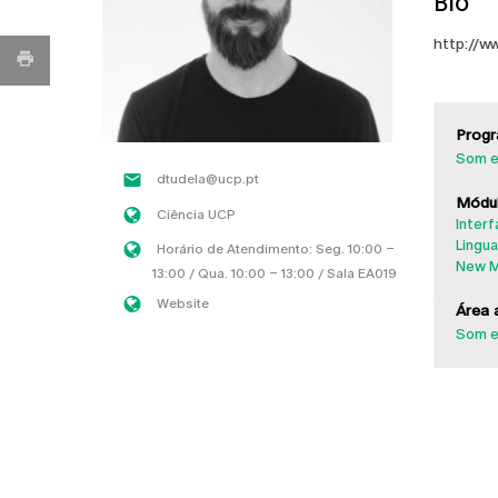
Bio
http://w
Progr
Som e
dtudela@ucp.pt
Módul
Ciência UCP
Interf
Lingu
Horário de Atendimento: Seg. 10:00 –
New M
13:00 / Qua. 10:00 – 13:00 / Sala EA019
Website
Área a
Som e