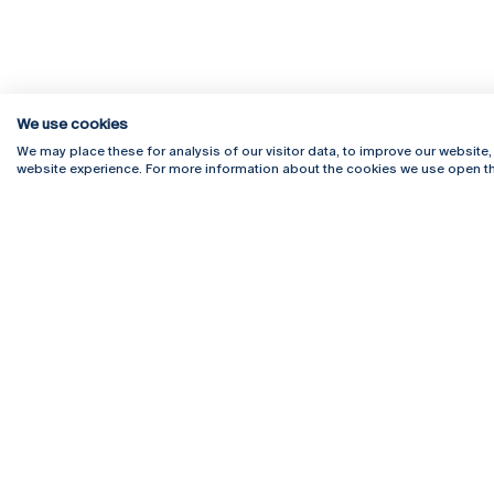
We use cookies
We may place these for analysis of our visitor data, to improve our website
website experience. For more information about the cookies we use open th
Rua Diogo Botelho 1327
Campus 
4169-005 Porto
Webmail
+351 226 196 240
Intranet
Email:
artes@ucp.pt
Serviço
Como C
Newslet