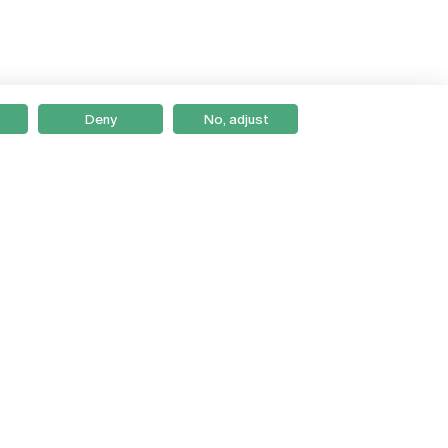
Deny
No, adjust
Braga
Lisboa
Porto
Viseu