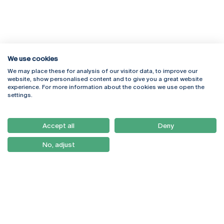
We use cookies
We may place these for analysis of our visitor data, to improve our
Rua Diogo Botelho 1327
Campus Online
website, show personalised content and to give you a great website
4169-005 Porto
Webmail
experience. For more information about the cookies we use open the
+351 226 196 240
Intranet
settings.
Email:
artes@ucp.pt
Serviços
Como Chegar
Accept all
Deny
Newsletter
No, adjust
© 2026
Braga
Universidade Católica
Lisboa
Portuguesa
Porto
Viseu
Privacy Policy
Terms & Conditions