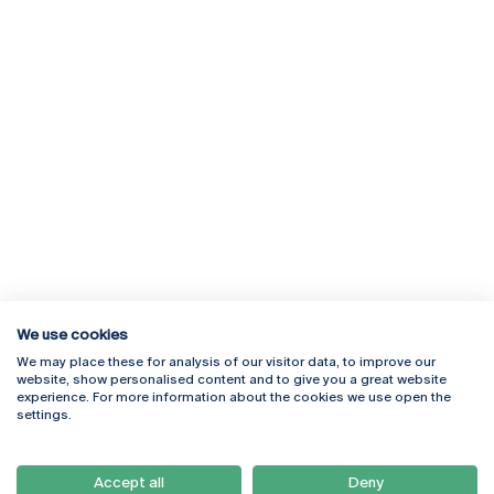
We use cookies
We may place these for analysis of our visitor data, to improve our
Rua Diogo Botelho 1327
Campus Online
website, show personalised content and to give you a great website
4169-005 Porto
Webmail
experience. For more information about the cookies we use open the
+351 226 196 240
Intranet
settings.
Email:
artes@ucp.pt
Serviços
Como Chegar
Accept all
Deny