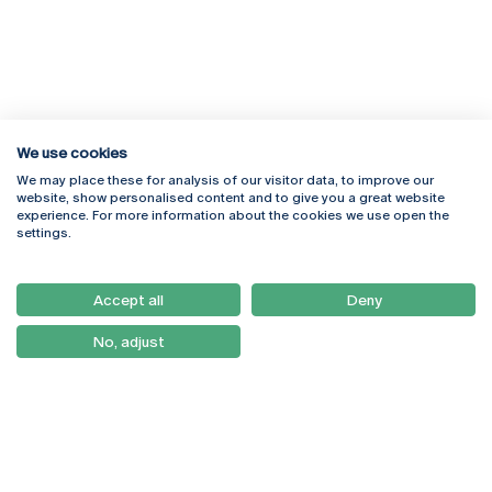
We use cookies
We may place these for analysis of our visitor data, to improve our
Rua Diogo Botelho 1327
Campus Online
website, show personalised content and to give you a great website
4169-005 Porto
Webmail
experience. For more information about the cookies we use open the
+351 226 196 240
Intranet
settings.
Email:
artes@ucp.pt
Serviços
Como Chegar
Accept all
Deny
Newsletter
No, adjust
© 2026
Braga
Universidade Católica
Lisboa
Portuguesa
Porto
Viseu
Privacy Policy