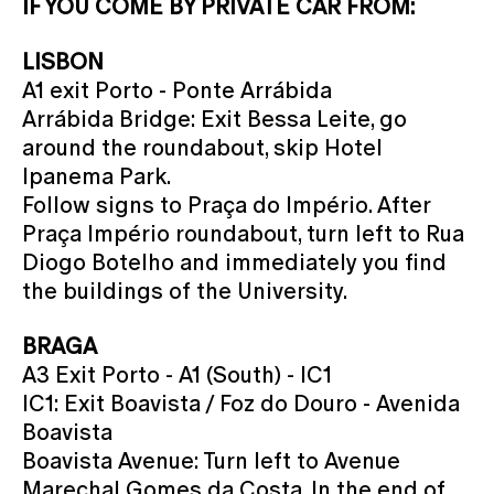
IF YOU COME BY PRIVATE CAR FROM:
LISBON
A1 exit Porto - Ponte Arrábida
Arrábida Bridge: Exit Bessa Leite, go
around the roundabout, skip Hotel
Ipanema Park.
Follow signs to Praça do Império. After
Praça Império roundabout, turn left to Rua
Diogo Botelho and immediately you find
the buildings of the University.
BRAGA
A3 Exit Porto - A1 (South) - IC1
IC1: Exit Boavista / Foz do Douro - Avenida
Boavista
Boavista Avenue: Turn left to Avenue
Marechal Gomes da Costa. In the end of