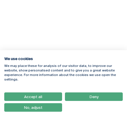
We use cookies
We may place these for analysis of our visitor data, to improve our
Rua Diogo Botelho 1327
Campus Online
website, show personalised content and to give you a great website
4169-005 Porto
Webmail
experience. For more information about the cookies we use open the
+351 226 196 240
Intranet
settings.
Email:
artes@ucp.pt
Serviços
Como Chegar
Accept all
Deny
Newsletter
No, adjust
© 2026
Braga