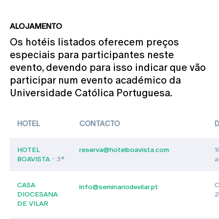
ALOJAMENTO
Os hotéis listados oferecem preços
especiais para participantes neste
evento, devendo para isso indicar que vão
participar num evento académico da
Universidade Católica Portuguesa.
HOTEL
CONTACTO
D
HOTEL
reserva@hotelboavista.com
1
BOAVISTA
- 3*
a
CASA
C
info@seminariodevilar.pt
DIOCESANA
2
DE VILAR