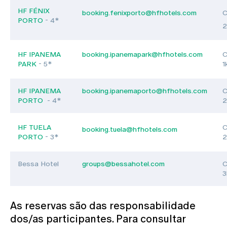
HF FÉNIX
booking.fenixporto@hfhotels.com
C
PORTO
- 4*
2
HF IPANEMA
booking.ipanemapark@hfhotels.com
C
PARK
- 5*
1
HF IPANEMA
booking.ipanemaporto@hfhotels.com
C
PORTO
- 4*
2
HF TUELA
C
booking.tuela@hfhotels.com
PORTO
- 3*
2
Bessa Hotel
groups@bessahotel.com
C
3
As reservas são das responsabilidade
dos/as participantes. Para consultar