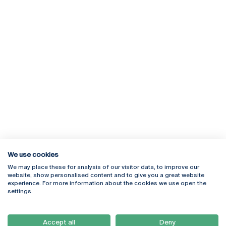
We use cookies
We may place these for analysis of our visitor data, to improve our
Rua Diogo Botelho 1327
Campus Online
website, show personalised content and to give you a great website
4169-005 Porto
Webmail
experience. For more information about the cookies we use open the
+351 226 196 240
Intranet
settings.
Email:
artes@ucp.pt
Serviços
Como Chegar
Accept all
Deny