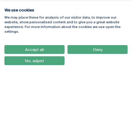
We use cookies
We may place these for analysis of our visitor data, to improve our
Rua Diogo Botelho 1327
Campus Online
website, show personalised content and to give you a great website
4169-005 Porto
Webmail
experience. For more information about the cookies we use open the
+351 226 196 240
Intranet
settings.
Email:
artes@ucp.pt
Serviços
Como Chegar
Accept all
Deny
Newsletter
No, adjust
© 2026
Braga
Universidade Católica
Lisboa
Portuguesa
Porto
Viseu
Privacy Policy
Terms & Conditions
Right of Data Subjects