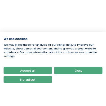
We use cookies
We may place these for analysis of our visitor data, to improve our
Rua Diogo Botelho 1327
Campus Online
website, show personalised content and to give you a great website
4169-005 Porto
Webmail
experience. For more information about the cookies we use open the
+351 226 196 240
Intranet
settings.
Email:
artes@ucp.pt
Serviços
Como Chegar
Accept all
Deny
Newsletter
No, adjust
© 2026
Braga
Universidade Católica
Lisboa
Portuguesa
Porto