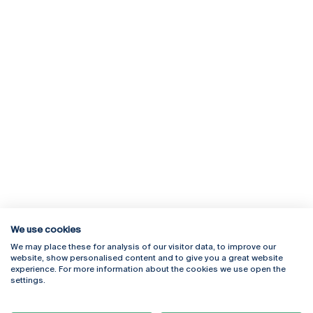
We use cookies
We may place these for analysis of our visitor data, to improve our
Rua Diogo Botelho 1327
Campus Online
website, show personalised content and to give you a great website
4169-005 Porto
Webmail
experience. For more information about the cookies we use open the
+351 226 196 240
Intranet
settings.
Email:
artes@ucp.pt
Serviços