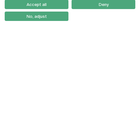
Como Chegar
Accept all
Deny
Newsletter
No, adjust
© 2026
Braga
Universidade Católica
Lisboa
Portuguesa
Porto
Viseu
Privacy Policy
Terms & Conditions
Right of Data Subjects
Funding bodies