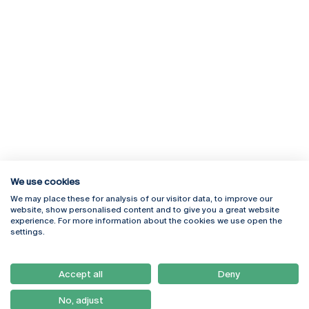
We use cookies
We may place these for analysis of our visitor data, to improve our
Rua Diogo Botelho 1327
Campus Online
website, show personalised content and to give you a great website
4169-005 Porto
Webmail
experience. For more information about the cookies we use open the
+351 226 196 240
Intranet
settings.
Email:
artes@ucp.pt
Serviços
Como Chegar
Accept all
Deny
Newsletter
No, adjust