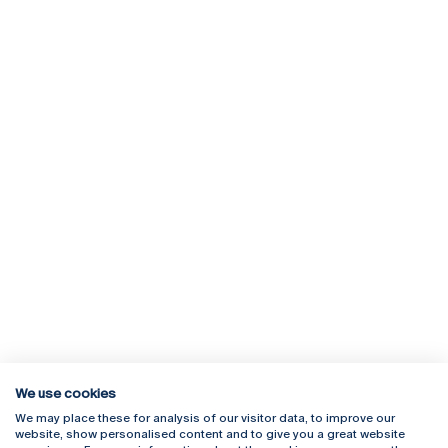
We use cookies
We may place these for analysis of our visitor data, to improve our
Rua Diogo Botelho 1327
Campus Online
website, show personalised content and to give you a great website
4169-005 Porto
Webmail