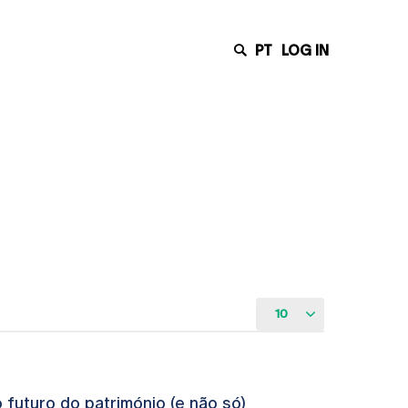
PT
LOG IN
10
futuro do património (e não só)