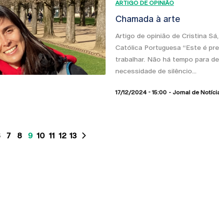
ARTIGO DE OPINIÃO
Chamada à arte
Artigo de opinião de Cristina S
Católica Portuguesa “Este é pr
trabalhar. Não há tempo para d
necessidade de silêncio...
17/12/2024 - 15:00
Jornal de Notíci
6
7
8
9
10
11
12
13