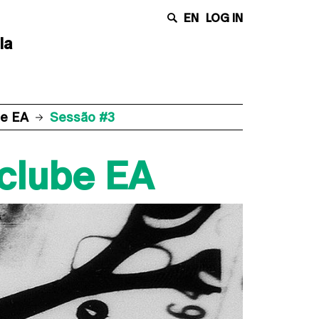
EN
LOG IN
la
be EA
Sessão #3
eclube EA