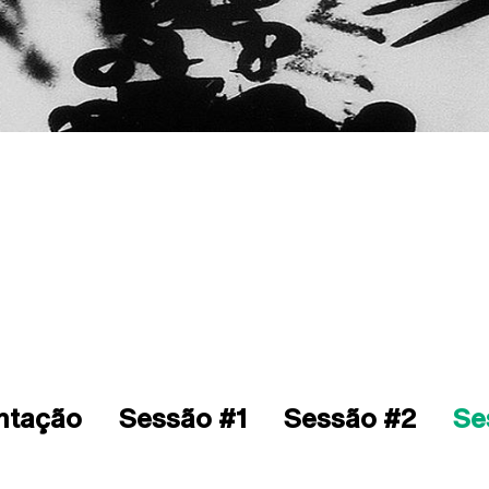
ntação
Sessão #1
Sessão #2
Se