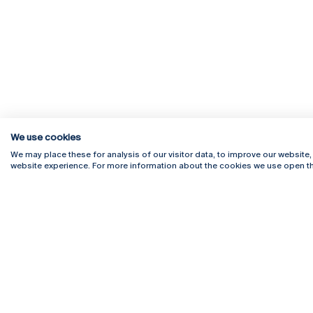
We use cookies
We may place these for analysis of our visitor data, to improve our website
website experience. For more information about the cookies we use open th
Rua Diogo Botelho 1327
Campus 
4169-005 Porto
Webmail
+351 226 196 240
Intranet
Email:
artes@ucp.pt
Serviço
Como C
Newslet