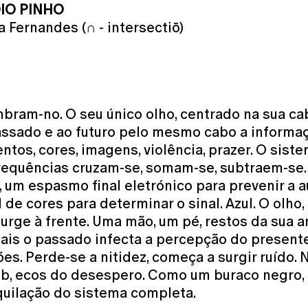
ÍDIO PINHO
Fernandes (∩ - intersectiō)
ram-no. O seu único olho, centrado na sua ca
passado e ao futuro pelo mesmo cabo a inform
os, cores, imagens, violência, prazer. O sist
requências cruzam-se, somam-se, subtraem-se
um espasmo final eletrónico para prevenir a au
 cores para determinar o sinal. Azul. O olho, 
urge à frente. Uma mão, um pé, restos da sua 
ais o passado infecta a percepção do presente
es. Perde-se a nitidez, começa a surgir ruído
0Db, ecos do desespero. Como um buraco negro
iquilação do sistema completa.