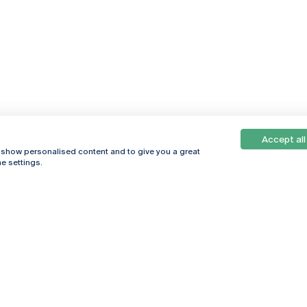
Accept all
, show personalised content and to give you a great
e settings.
Online
© 2026
Universidade
Católica
s
Portuguesa
hegar
Política de
ter
Privacidade
Termos &
Condições
Direitos do Titular
dos Dados