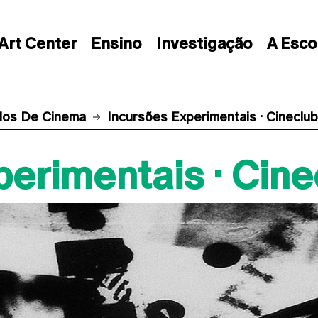
Art Center
Ensino
Investigação
A Esco
los De Cinema
Incursões Experimentais · Cineclu
perimentais · Cin