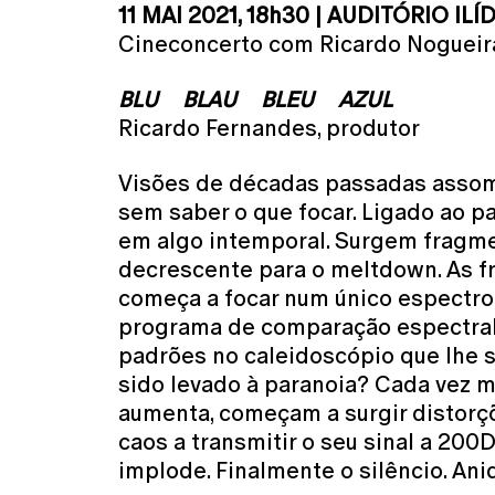
11 MAI 2021, 18h30 | AUDITÓRIO IL
Cineconcerto com Ricardo Nogueira 
BLU ▪ BLAU ▪ BLEU ▪ AZUL
Ricardo Fernandes, produtor
Visões de décadas passadas assomb
sem saber o que focar. Ligado ao 
em algo intemporal. Surgem fragment
decrescente para o meltdown. As f
começa a focar num único espectro, 
programa de comparação espectral de
padrões no caleidoscópio que lhe s
sido levado à paranoia? Cada vez m
aumenta, começam a surgir distorçõ
caos a transmitir o seu sinal a 20
implode. Finalmente o silêncio. An