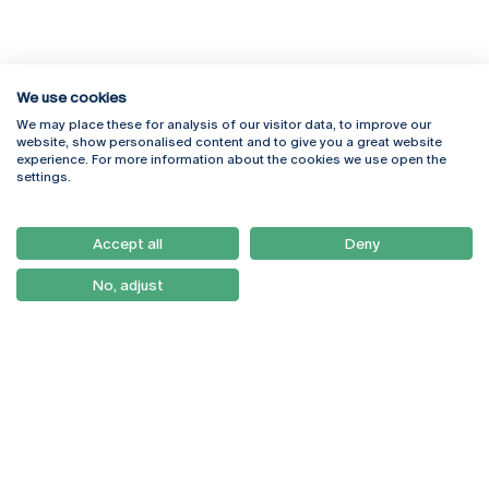
We use cookies
We may place these for analysis of our visitor data, to improve our
Rua Diogo Botelho 1327
Campus Online
website, show personalised content and to give you a great website
4169-005 Porto
Webmail
experience. For more information about the cookies we use open the
+351 226 196 240
Intranet
settings.
Email:
artes@ucp.pt
Serviços
Como Chegar
Accept all
Deny
Newsletter
No, adjust
© 2026
Braga
Universidade Católica
Lisboa
Portuguesa
Porto
Viseu
Política de Privacidade
Termos & Condições
Direitos do Titular dos