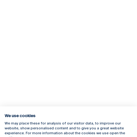
We use cookies
We may place these for analysis of our visitor data, to improve our
Rua Diogo Botelho 1327
Campus Online
website, show personalised content and to give you a great website
4169-005 Porto
Webmail
experience. For more information about the cookies we use open the