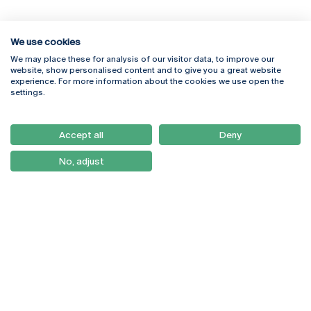
We use cookies
We may place these for analysis of our visitor data, to improve our
website, show personalised content and to give you a great website
experience. For more information about the cookies we use open the
Rua Diogo Botelho 1327
Campus Online
settings.
4169-005 Porto
Webmail
+351 226 196 240
Intranet
Email:
artes@ucp.pt
Accept all
Deny
Serviços
Como Chegar
No, adjust
Newsletter
© 2026
Braga
Universidade Católica
Lisboa
Portuguesa
Porto
Viseu
Política de Privacidade
Termos & Condições
Direitos do Titular dos