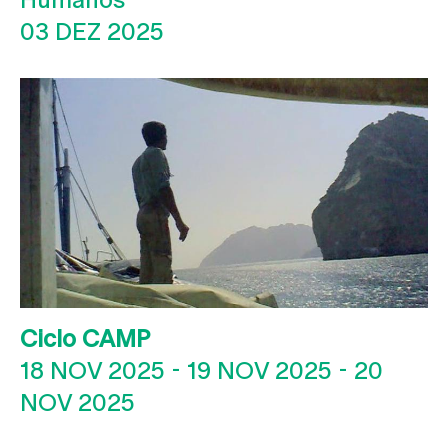
03 DEZ 2025
Ciclo CAMP
18 NOV 2025
-
19 NOV 2025
-
20
NOV 2025