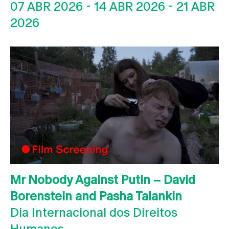
07 ABR 2026
-
14 ABR 2026
-
21 ABR
2026
Mr Nobody Against Putin – David
Borenstein and Pasha Talankin
Dia Internacional dos Direitos
Humanos