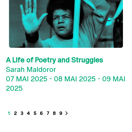
A Life of Poetry and Struggles
Sarah Maldoror
07 MAI 2025
-
08 MAI 2025
-
09 MAI
2025
1
2
3
4
5
6
7
8
9