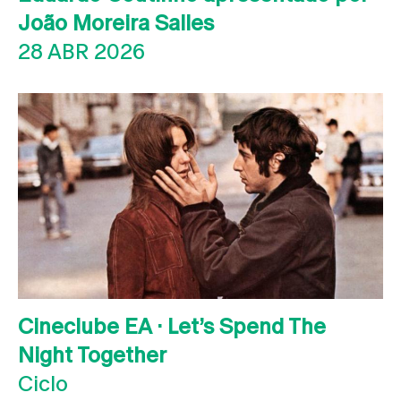
João Moreira Salles
28 ABR 2026
Cineclube EA · Let’s Spend The
Night Together
Ciclo