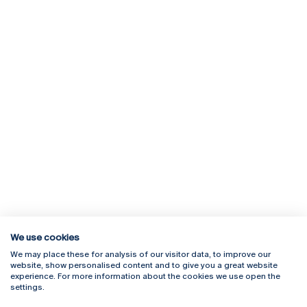
We use cookies
We may place these for analysis of our visitor data, to improve our
Rua Diogo Botelho 1327
Campus Online
website, show personalised content and to give you a great website
4169-005 Porto
Webmail
experience. For more information about the cookies we use open the
+351 226 196 240
Intranet
settings.
Email:
artes@ucp.pt