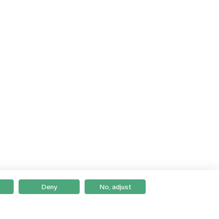
Deny
No, adjust
Braga
Lisboa