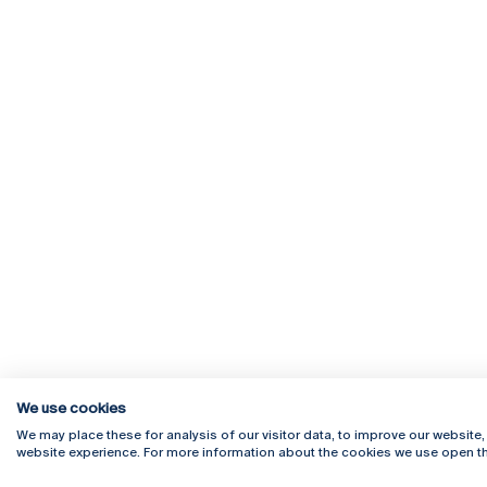
We use cookies
We may place these for analysis of our visitor data, to improve our website
website experience. For more information about the cookies we use open th
Rua Diogo Botelho 1327
Campus 
4169-005 Porto
Webmail