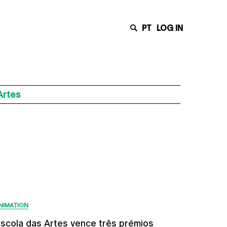
PT
LOG IN
Artes
Latest News
NIMATION
scola das Artes vence três prémios