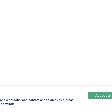
Accept all
, show personalised content and to give you a great
e settings.
Online
© 2026
Universidade