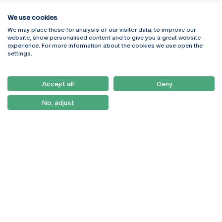
We use cookies
We may place these for analysis of our visitor data, to improve our
Rua Diogo Botelho 1327
Campus Online
website, show personalised content and to give you a great website
4169-005 Porto
Webmail
experience. For more information about the cookies we use open the
+351 226 196 240
Intranet
settings.
Email:
artes@ucp.pt
Serviços
Como Chegar
Accept all
Deny
Newsletter
No, adjust
© 2026
Braga
Universidade Católica
Lisboa
Portuguesa
Porto
Viseu
Privacy Policy
Terms & Conditions
Right of Data Subjects