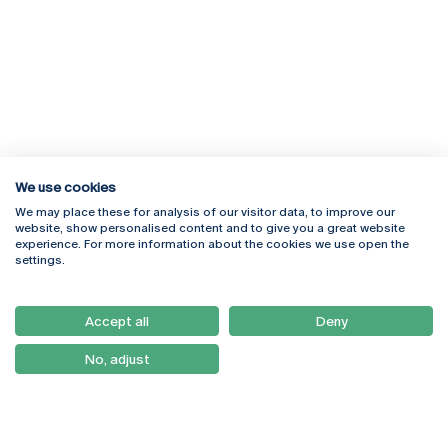
We use cookies
We may place these for analysis of our visitor data, to improve our
Rua Diogo Botelho 1327
Campus Online
website, show personalised content and to give you a great website
4169-005 Porto
Webmail
experience. For more information about the cookies we use open the
+351 226 196 240
Intranet
settings.
Email:
artes@ucp.pt
Serviços
Como Chegar
Accept all
Deny
Newsletter
No, adjust
© 2026
Braga
Universidade Católica
Lisboa