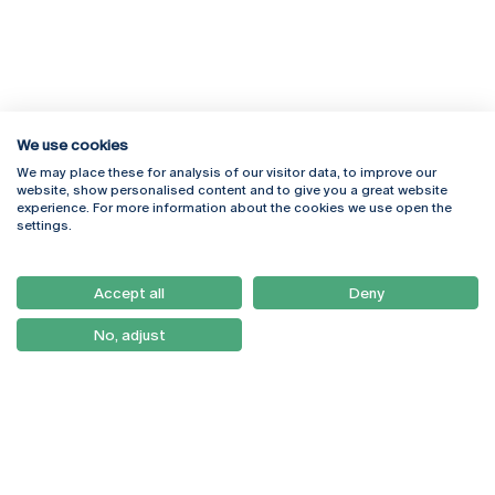
We use cookies
We may place these for analysis of our visitor data, to improve our
Rua Diogo Botelho 1327
Campus Online
website, show personalised content and to give you a great website
4169-005 Porto
Webmail
experience. For more information about the cookies we use open the
+351 226 196 240
Intranet
settings.
Email:
artes@ucp.pt
Serviços
Como Chegar
Accept all
Deny
Newsletter
No, adjust
© 2026
Braga
Universidade Católica
Lisboa
Portuguesa
Porto
Viseu
Privacy Policy