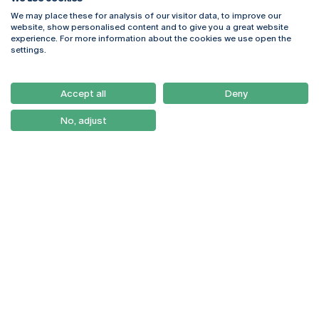
We may place these for analysis of our visitor data, to improve our
Rua Diogo Botelho 1327
Campus Online
website, show personalised content and to give you a great website
4169-005 Porto
Webmail
experience. For more information about the cookies we use open the
+351 226 196 240
Intranet
settings.
Email:
artes@ucp.pt
Serviços
Como Chegar
Accept all
Deny
Newsletter
No, adjust
© 2026
Braga
Universidade Católica
Lisboa
Portuguesa
Porto
Viseu
Privacy Policy
Terms & Conditions
Right of Data Subjects