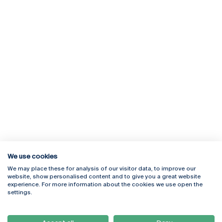
We use cookies
We may place these for analysis of our visitor data, to improve our
Rua Diogo Botelho 1327
Campus Online
website, show personalised content and to give you a great website
4169-005 Porto
Webmail
experience. For more information about the cookies we use open the
+351 226 196 240
Intranet
settings.
Email:
artes@ucp.pt
Serviços
Como Chegar