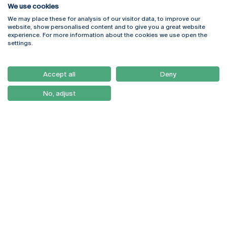
We use cookies
We may place these for analysis of our visitor data, to improve our
Rua Diogo Botelho 1327
Campus Online
website, show personalised content and to give you a great website
4169-005 Porto
Webmail
experience. For more information about the cookies we use open the
+351 226 196 240
Intranet
settings.
Email:
artes@ucp.pt
Serviços
Como Chegar
Accept all
Deny
Newsletter
No, adjust
© 2026
Braga
Universidade Católica
Lisboa
Portuguesa
Porto
Viseu
Política de Privacidade
Termos & Condições
Direitos do Titular dos
Dados