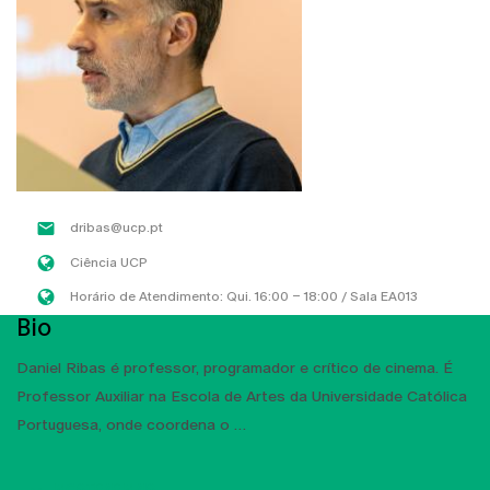
dribas@ucp.pt
Ciência UCP
Horário de Atendimento: Qui. 16:00 – 18:00 / Sala EA013
Bio
Daniel Ribas é professor, programador e crítico de cinema. É
Professor Auxiliar na Escola de Artes da Universidade Católica
Portuguesa, onde coordena o
MOSTRAR MAIS