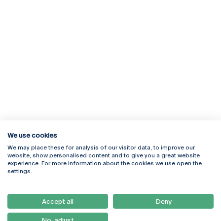
We use cookies
We may place these for analysis of our visitor data, to improve our
Rua Diogo Botelho 1327
Campus Online
website, show personalised content and to give you a great website
4169-005 Porto
Webmail
experience. For more information about the cookies we use open the
+351 226 196 240
Intranet
settings.
Email:
artes@ucp.pt
Serviços
Como Chegar
Accept all
Deny
Newsletter
No, adjust