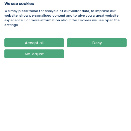
We use cookies
We may place these for analysis of our visitor data, to improve our
Rua Diogo Botelho 1327
Campus Online
website, show personalised content and to give you a great website
4169-005 Porto
Webmail
experience. For more information about the cookies we use open the
+351 226 196 240
Intranet
settings.
Email:
artes@ucp.pt
Serviços
Como Chegar
Accept all
Deny
Newsletter
No, adjust
© 2026
Braga
Universidade Católica
Lisboa
Portuguesa
Porto
Viseu
Política de Privacidade
Termos & Condições
Direitos do Titular dos
Dados