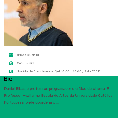
dribas@ucp.pt
Ciência UCP
Horário de Atendimento: Qui. 16:00 – 18:00 / Sala EA013
Bio
Daniel Ribas é professor, programador e crítico de cinema. É
Professor Auxiliar na Escola de Artes da Universidade Católica
Portuguesa, onde coordena o
MOSTRAR MAIS